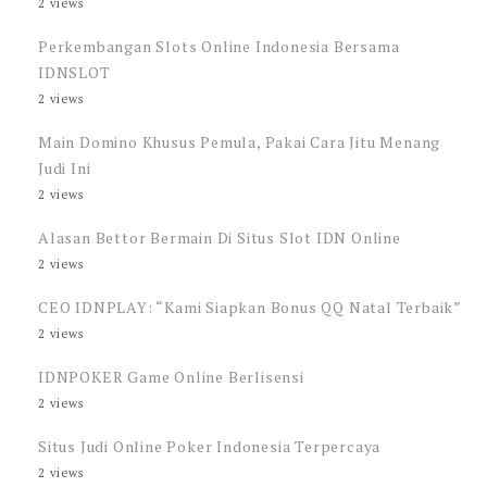
2 views
Perkembangan Slots Online Indonesia Bersama
IDNSLOT
2 views
Main Domino Khusus Pemula, Pakai Cara Jitu Menang
Judi Ini
2 views
Alasan Bettor Bermain Di Situs Slot IDN Online
2 views
CEO IDNPLAY: “Kami Siapkan Bonus QQ Natal Terbaik”
2 views
IDNPOKER Game Online Berlisensi
2 views
Situs Judi Online Poker Indonesia Terpercaya
2 views