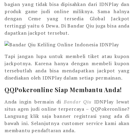
bagian yang tidak bisa dipisahkan dari IDNPlay dan
produk game judi online miliknya. Sama halnya
dengan Ceme yang tersedia Global Jackpot
tertinggi yaitu 6 Dewa. Di Bandar Qiu juga bisa anda
dapatkan jackpot tersebut.
Tapi jangan lupa untuk membeli tiket atau kupon
jackpotnya. Karena hanya dengan membeli kupon
tersebutlah anda bisa mendapatkan jackpot yang
disediakan oleh IDNPlay dalam setiap permainan.
QQPokeronline Siap Membantu Anda!
Anda ingin bermain di
Bandar Qiu
IDNPlay lewat
situs agen judi online terpercaya – QQPokeronline?
Langsung klik saja banner registrasi yang ada di
bawah ini. Selanjutnya customer service kami akan
membantu pendaftaran anda.