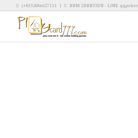
S
(+855)886627111
BBM 2BBB33DB - LINE qqpoker
k
i
p
t
o
c
o
n
t
e
n
t