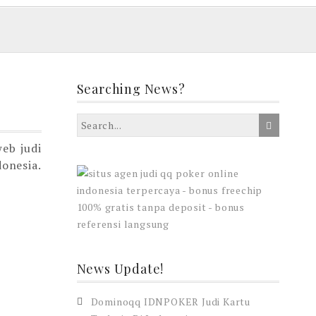
Searching News?
eb judi
donesia.
News Update!
Dominoqq IDNPOKER Judi Kartu