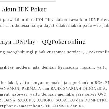
 Akun IDN Poker
i perwakilan dari IDN Play dalam tawarkan IDNPoker
ah di Indonesia hanya dapat dilaksanakan pada web jud
rcaya IDNPlay – QQPokeronline
sung menghubungi pihak customer service QQPokeronli
fasilitas modern ada dengan bermacam macam, yaitu 
guler lokal, yaitu dengan memakai jasa perbankan BCA, B
, DANAMON, PERMATA dan BANK SYARIAH INDONESIA.
ayment gateway, yaitu dengan memakai jasa servis OVO
ZZ, DANA, SAKUKU, UANGKU, SOBATKU dan DOMPETKU.
smartphone (smartphone) TELKOMSEL dan XL.