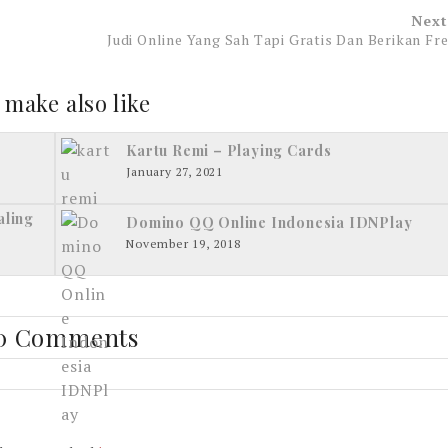
Next
Judi Online Yang Sah Tapi Gratis Dan Berikan Fr
 make also like
i
Kartu Remi – Playing Cards
January 27, 2021
aling
Domino QQ Online Indonesia IDNPlay
November 19, 2018
0 Comments