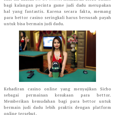
bagi kalangan pecinta game judi dadu merupakan
hal yang fantastis. Karena secara fakta, memang
para bettor casino seringkali harus bersusah payah
untuk bisa bermain judi dadu.
Kehadiran casino online yang menyajikan Sicbo
sebagai permainan kesukaan para bettor.
Memberikan kemudahan bagi para bettor untuk
bermain judi dadu lebih praktis dengan platform
online tersebut.