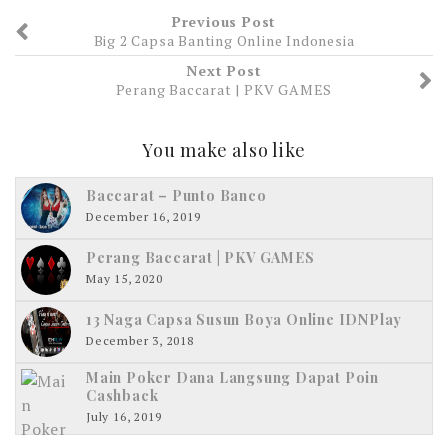
Previous Post
Big 2 Capsa Banting Online Indonesia
Next Post
Perang Baccarat | PKV GAMES
You make also like
Baccarat – Punto Banco
December 16, 2019
Perang Baccarat | PKV GAMES
May 15, 2020
13 Naga Capsa Susun Boya Online IDNPlay
December 3, 2018
Main Poker Dana Langsung Dapat Poin
Cashback
July 16, 2019