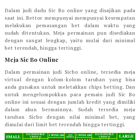
Dalam judi dadu Sic Bo online yang disajikan pada
saat ini. Bettor mempunyai mempunyai kesempatan
melakukan pemasangan bet dalam waktu yang
sudah ditentukan. Meja permainan pun disediakan
dengan sangat lengkap, yaitu mulai dari minimal
bet terendah, hingga tertinggi.
Meja Sic Bo Online
Dalam permainan judi Sicbo online, tersedia meja
virtual dengan kolom-kolom taruhan yang bisa
anda gunakan untuk meletakkan chips betting. Dan
untuk mengelompokkan para pemain judi Sic Bo
online ini sesuai dengan jumlah kredit yang dimiliki
dalam akun bermainnya. Sudah tersedia meja
taruhan Sicbo dengan nilai minimal bet, yang
dimulai dari limit bet terendah hingga tertinggi.