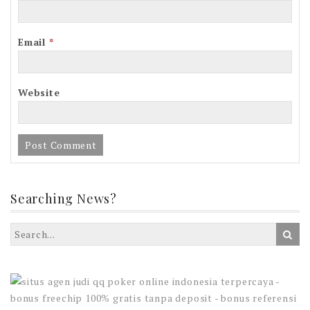
Email
*
Website
Searching News?