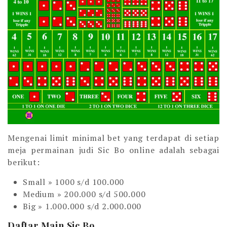
Mengenai limit minimal bet yang terdapat di setiap
meja permainan judi Sic Bo online adalah sebagai
berikut:
Small » 1000 s/d 100.000
Medium » 200.000 s/d 500.000
Big » 1.000.000 s/d 2.000.000
Daftar Main Sic Bo