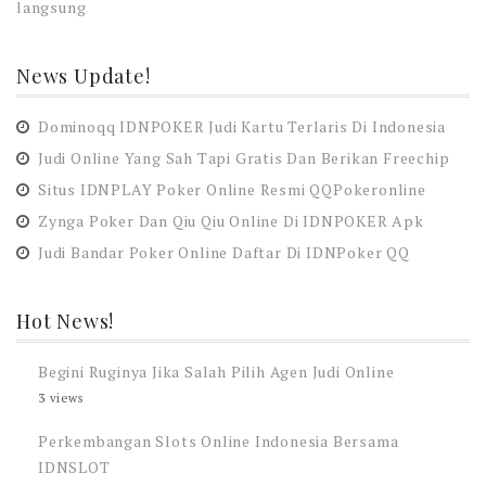
News Update!
Dominoqq IDNPOKER Judi Kartu Terlaris Di Indonesia
Judi Online Yang Sah Tapi Gratis Dan Berikan Freechip
Situs IDNPLAY Poker Online Resmi QQPokeronline
Zynga Poker Dan Qiu Qiu Online Di IDNPOKER Apk
Judi Bandar Poker Online Daftar Di IDNPoker QQ
Hot News!
Begini Ruginya Jika Salah Pilih Agen Judi Online
3 views
Perkembangan Slots Online Indonesia Bersama
IDNSLOT