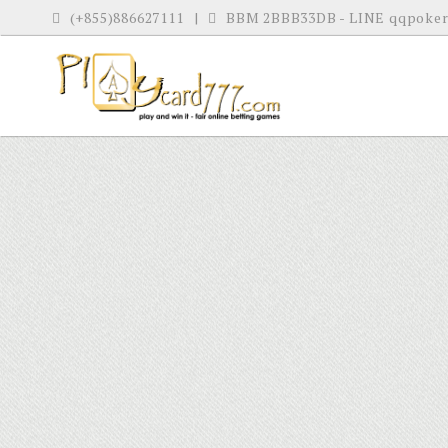
S
(+855)886627111
BBM 2BBB33DB - LINE qqpoker
k
i
p
t
o
c
o
n
t
e
n
t