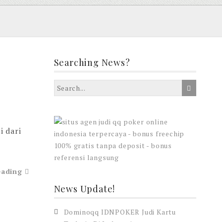
Searching News?
i dari
eading
News Update!
Dominoqq IDNPOKER Judi Kartu