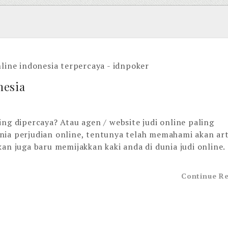
nesia
ing dipercaya? Atau agen / website judi online paling
nia perjudian online, tentunya telah memahami akan art
an juga baru memijakkan kaki anda di dunia judi online.
Continue R