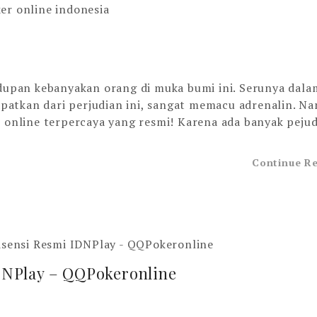
hidupan kebanyakan orang di muka bumi ini. Serunya dala
patkan dari perjudian ini, sangat memacu adrenalin. N
r online terpercaya yang resmi! Karena ada banyak pejud
Continue R
IDNPlay – QQPokeronline