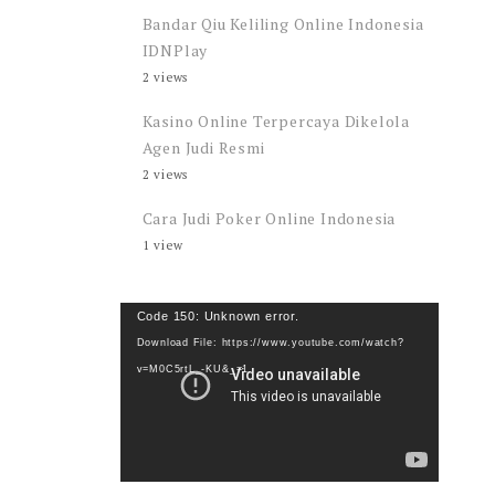
Bandar Qiu Keliling Online Indonesia
IDNPlay
2 views
Kasino Online Terpercaya Dikelola
Agen Judi Resmi
2 views
Cara Judi Poker Online Indonesia
1 view
Video
Code 150: Unknown error.
Player
Download File: https://www.youtube.com/watch?
v=M0C5rtL_-KU&_=1