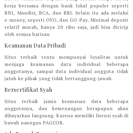
kerja bersama dengan bank lokal populer seperti
BNI, Mandiri, BCA, dan BRI. Selain itu ada melalui
e-money, seperti OVO, dan GO-Pay. Minimal deposit
relatif murah, hanya 20 ribu saja, jadi bisa dicicip
oleh semua barisan
Keamanan Data Pribadi
Situs terbaik tentu mempunyai loyalitas untuk
menjaga keamanan data individual beberapa
anggotanya, sampai data individual anggota tidak
jatuh ke pihak yang tidak bertanggung-jawab.
Bersertifikat Syah
Situs terbaik jamin keamanan data beberapa
anggotanya, dan kemenangan berapapun akan
dibayarkan langsung. Karena memiliki lisensi syah di
bawah naungan PAGCOR.