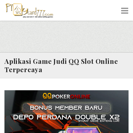
S
k
i
p
t
o
c
o
Aplikasi Game Judi QQ Slot Online
n
t
Terpercaya
e
n
t