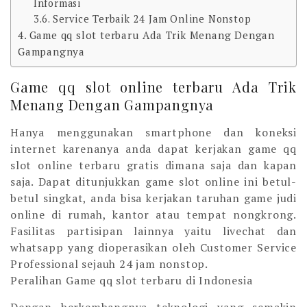
Informasi
Service Terbaik 24 Jam Online Nonstop
Game qq slot terbaru Ada Trik Menang Dengan
Gampangnya
Game qq slot online terbaru Ada Trik
Menang Dengan Gampangnya
Hanya menggunakan smartphone dan koneksi
internet karenanya anda dapat kerjakan game qq
slot online terbaru gratis dimana saja dan kapan
saja. Dapat ditunjukkan game slot online ini betul-
betul singkat, anda bisa kerjakan taruhan game judi
online di rumah, kantor atau tempat nongkrong.
Fasilitas partisipan lainnya yaitu livechat dan
whatsapp yang dioperasikan oleh Customer Service
Professional sejauh 24 jam nonstop.
Peralihan Game qq slot terbaru di Indonesia