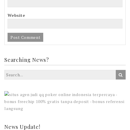
Website
Searching News?
News Update!