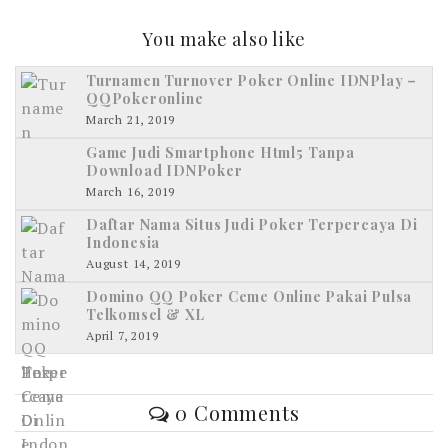
You make also like
Turnamen Turnover Poker Online IDNPlay –
QQPokeronline
March 21, 2019
Game Judi Smartphone Html5 Tanpa
Download IDNPoker
March 16, 2019
Daftar Nama Situs Judi Poker Terpercaya Di
Indonesia
August 14, 2019
Domino QQ Poker Ceme Online Pakai Pulsa
Telkomsel & XL
April 7, 2019
0 Comments